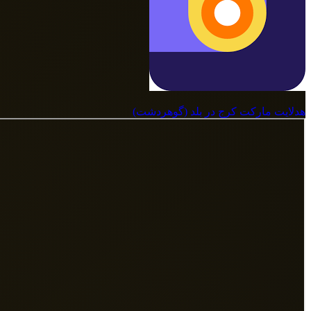
هدلایت مارکت کرج در بلد (گوهردشت)