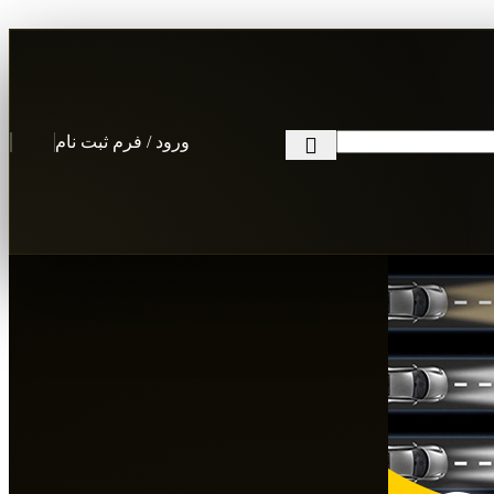
ورود / فرم ثبت نام