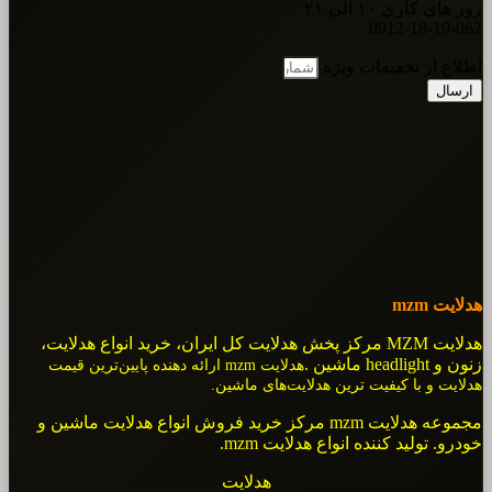
روز های کاری ۱۰ الی ۲۱
0912-18-19-062
اطلاع از تخفیفات ویژه
ارسال
هدلایت mzm
هدلایت MZM مرکز پخش هدلایت کل ایران، خرید انواع هدلایت،
زنون و headlight ماشین .
هدلایت mzm ارائه دهنده پایین‌ترین قیمت
هدلایت و با کیفیت ترین هدلایت‌های ماشین.
مجموعه هدلایت mzm مرکز خرید فروش انواع هدلایت ماشین و
خودرو. تولید کننده انواع هدلایت mzm.
هدلایت