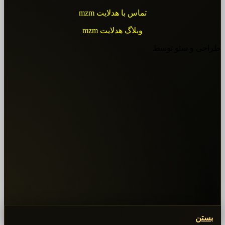
تماس با هدلایت mzm
وبلاگ هدلایت mzm
طراحی و سئو توسط
بستن