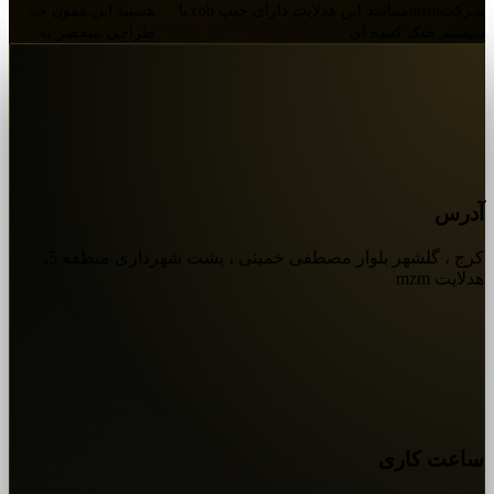
شرکتmzmمیباشد این هدلایت دارای چیپ cob با
هستید این همون چیزیه که
سیستم خنک کننده ای
طراحی منحصر به
آدرس
کرج ، گلشهر بلوار مصطفی خمینی ، پشت شهرداری منطقه 5،
هدلایت mzm
ساعت کاری