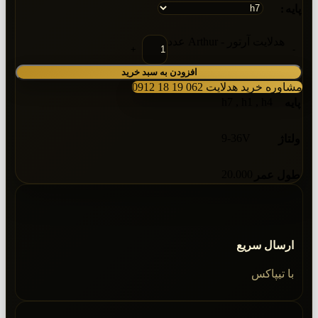
پایه
هدلایت آرتور - Arthur عدد
افزودن به سبد خرید
مشاوره خرید هدلایت 062 19 18 0912
h7
,
h1
,
h4
پایه
9-36V
ولتاژ
20.000
طول عمر
ارسال سریع
با تیپاکس