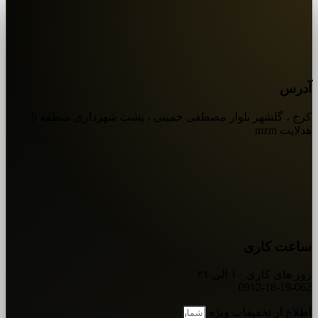
آدرس
کرج ، گلشهر بلوار مصطفی خمینی ، پشت شهرداری منطقه 5،
هدلایت mzm
ساعت کاری
روز های کاری ۱۰ الی ۲۱
0912-18-19-062
اطلاع از تخفیفات ویژه