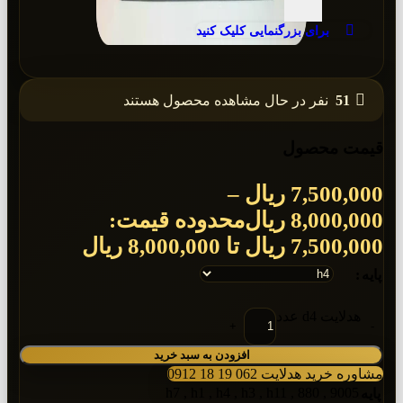
برای بزرگنمایی کلیک کنید
51
نفر در حال مشاهده محصول هستند
قیمت محصول
7,500,000
ریال
–
8,000,000
ریال
محدوده قیمت:
7,500,000 ریال تا 8,000,000 ریال
پایه
هدلایت d4 عدد
افزودن به سبد خرید
مشاوره خرید هدلایت 062 19 18 0912
h7
,
h1
,
h4
,
h3
,
h11
,
880
,
9005
پایه