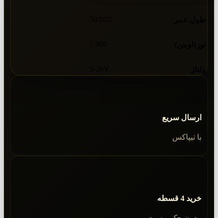
50.000
طول عمر
5.000
نور(لومن)
9-36V
ولتاژ
ارسال سریع
با تیپاکس
خرید 4 قسطه
بدون چک و سود