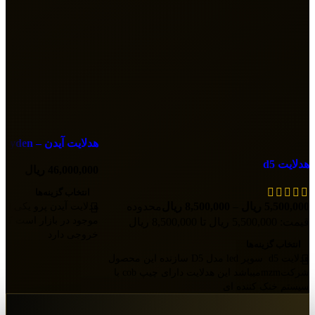
هدلایت آیدن – Ayden [پرو]
هدلایت d5
46,000,000
ریال
انتخاب گزینه‌ها
5,500,000
ریال
–
8,500,000
ریال
محدوده
هدلایت آیدن پرو یکی از 
قیمت: 5,500,000 ریال تا 8,500,000 ریال
خروجی دارد
انتخاب گزینه‌ها
هدلایت d5 سوپر led مدل D5 سازنده این محصول
شرکتmzmمیباشد این هدلایت دارای چیپ cob با
سیستم خنک کننده ای