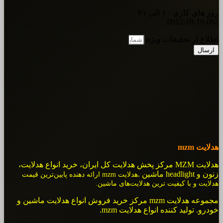
روز های کاری ۱۰ الی ۲۱
0912-18-19-062
اطلاع از تخفیفات ویژه
ارسال
هدلایت mzm
هدلایت MZM مرکز پخش هدلایت کل ایران، خرید انواع هدلایت،
زنون و headlight ماشین .
هدلایت mzm ارائه دهنده پایین‌ترین قیمت
هدلایت و با کیفیت ترین هدلایت‌های ماشین.
مجموعه هدلایت mzm مرکز خرید فروش انواع هدلایت ماشین و
خودرو. تولید کننده انواع هدلایت mzm.