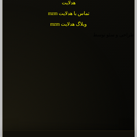
هدلایت
تماس با هدلایت mzm
وبلاگ هدلایت mzm
طراحی و سئو توسط